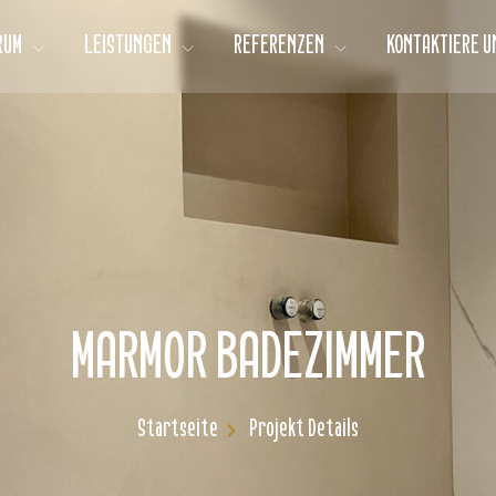
RUM
LEISTUNGEN
REFERENZEN
KONTAKTIERE U
MARMOR BADEZIMMER
Startseite
Projekt Details