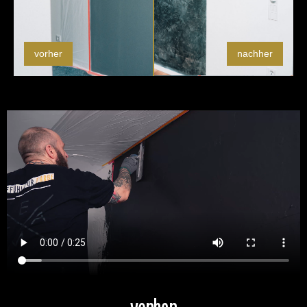
vorher
nachher